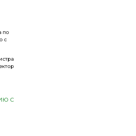
а по
ю с
истра
ектор
ИЮ С