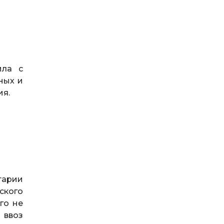
ила с
ных и
ия.
тарии
ского
го не
 ввоз