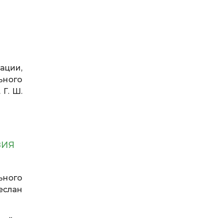
ации,
ьного
Г. Ш.
ЗИЯ
ьного
еслан