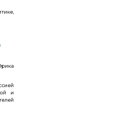
тике,
Ю
Эрика
ссией
ной и
телей