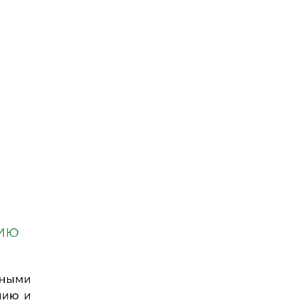
СИЮ
нными
нию и