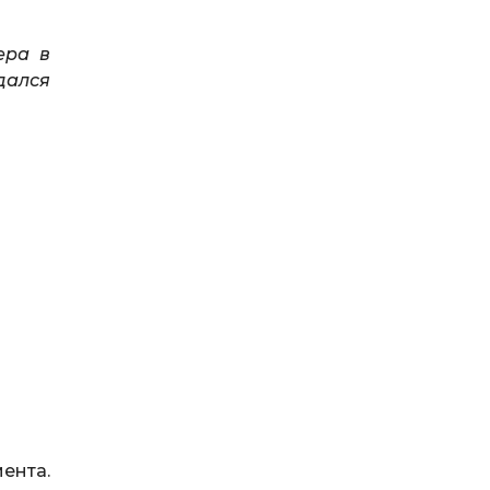
ера в
дался
мента.