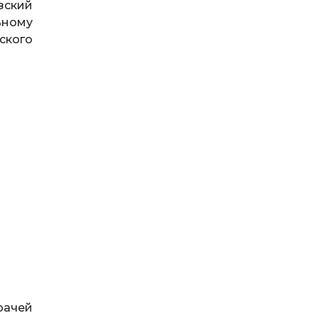
зский
ьному
ского
рачей