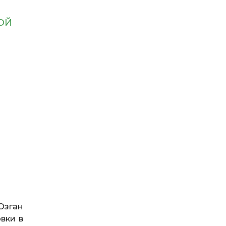
ОЙ
Озган
вки в