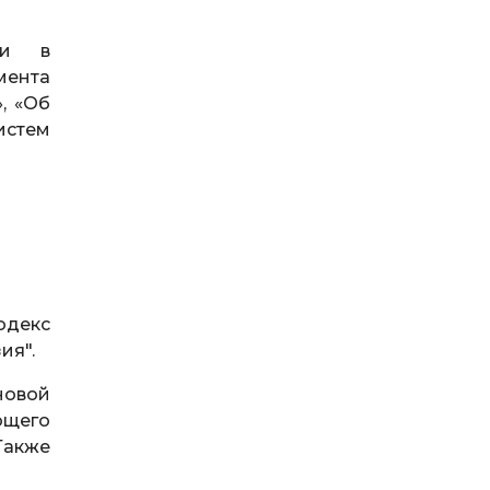
ти в
мента
, «Об
истем
одекс
ия".
новой
ющего
Также