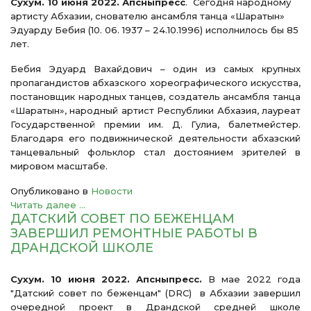
Сухум. 10 июня 2022. Апсныпресс
. Сегодня народному
артисту Абхазии, снователю ансамбля танца «Шаратын»
Эдуарду Бебия (10. 06. 1937 – 24.10.1996) исполнилось бы 85
лет.
Бебия Эдуард Вахайдович – один из самых крупных
пропагандистов абхазского хореографического искусства,
постановщик народных танцев, создатель ансамбля танца
«Шаратын», народный артист Республики Абхазия, лауреат
Государственной премии им. Д. Гулиа, балетмейстер.
Благодаря его подвижнической деятельности абхазский
танцевальный фольклор стал достоянием зрителей в
мировом масштабе.
Опубликовано в
Новости
Читать далее ...
ДАТСКИЙ СОВЕТ ПО БЕЖЕНЦАМ
ЗАВЕРШИЛ РЕМОНТНЫЕ РАБОТЫ В
ДРАНДСКОЙ ШКОЛЕ
Сухум. 10 июня 2022. Апсныпресс.
В мае 2022 года
"Датский совет по беженцам" (DRC) в Абхазии завершил
очередной проект в Драндской средней школе