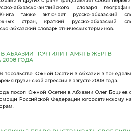
бхазии и других стран» представляет собой первый
сско-абхазско-английского словаря географич
Книга также включает русско-абхазский сл
ежных стран, краткий русско-абхазский сл
сско-абхазский словарь этнических терминов.
 В АБХАЗИИ ПОЧТИЛИ ПАМЯТЬ ЖЕРТВ
А 2008 ГОДА
В посольстве Южной Осетии в Абхазии в понедельн
время грузинской агрессии в августе 2008 года.
года посол Южной Осетии в Абхазии Олег Боциев 
 помощи Российской Федерации югоосетинскому н
сорам.