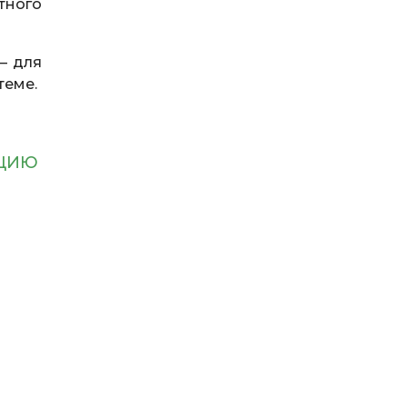
тного
– для
теме.
НЦИЮ