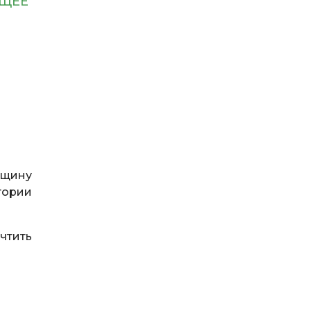
УЩЕЕ
вщину
тории
чтить