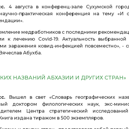
сс.
4 августа в конференц-зале Сухумской горо
научно-практическая конференция на тему «И 
ендации».
комление медработников с последними рекоменда
и к лечению Covid-19. Актуальность выбранной
ми заражения ковид-инфекцией повсеместно», - с
 Вячеслав Абухба.
КИХ НАЗВАНИЙ АБХАЗИИ И ДРУГИХ СТРАН»
сс.
Вышел в свет «Словарь географических наз
ный доктором филологических наук, экс-мини
одителем Центра стратегический исследовани
Книга издана тиражом в 500 экземпляров.