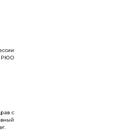
ессии
у РЮО
рав с
авный
ег.