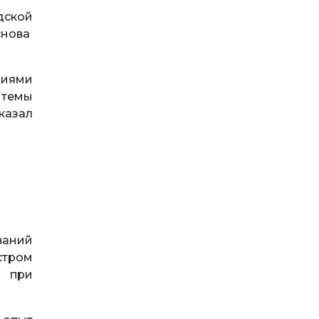
дской
снова
циями
 темы
казал
ваний
стром
й при