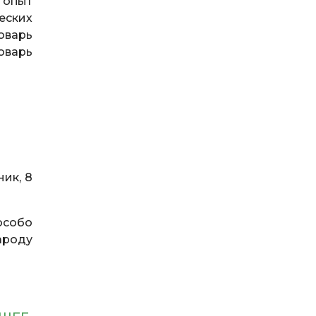
 опыт
еских
оварь
оварь
ик, 8
особо
ароду