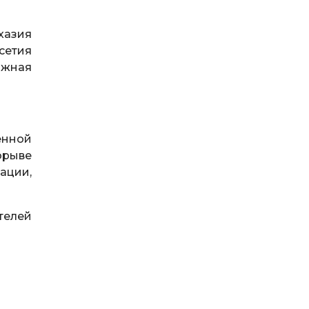
хазия
сетия
Южная
енной
орыве
ации,
телей