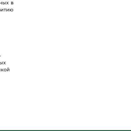
ных в
витию
-
ных
икой