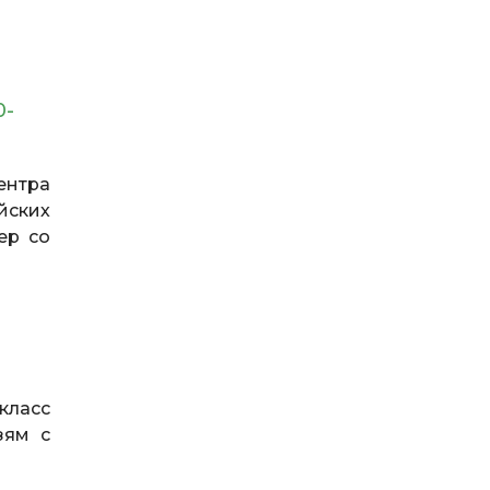
0-
ентра
ских
ер со
класс
зям с