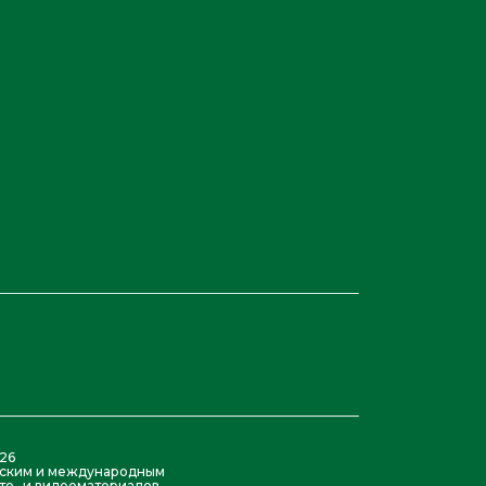
26
азским и международным
то- и видеоматериалов,