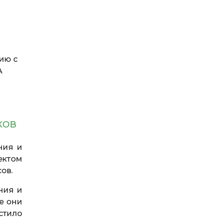
ию с
А
КОВ
ния и
ектом
ов.
ния и
е они
стило