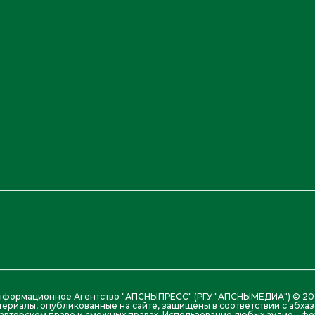
нформационное Агентство "АПСНЫПРЕСС" (РГУ "АПСНЫМЕДИА") © 20
териалы, опубликованные на сайте, защищены в соответствии с абх
авторском праве и смежных правах. Использование любых аудио-, фо