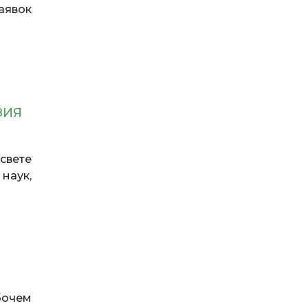
аявок
ЗИЯ
свете
наук,
бочем