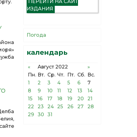
ПЕРЕЙТИ НА САЙТ
орту.
ИЗДАНИЯ
У
Погода
айона
моря»
календарь
лужба
«
Август 2022
»
Пн.
Вт.
Ср.
Чт.
Пт.
Сб.
Вс.
1
2
3
4
5
6
7
ГО
8
9
10
11
12
13
14
15
16
17
18
19
20
21
22
23
24
25
26
27
28
Делба
29
30
31
елия,
сайте