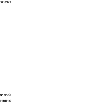
роект
билей
 ныне