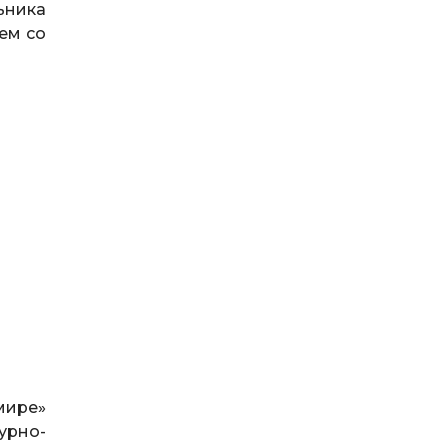
ьника
ем со
мире»
урно-