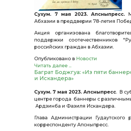
Сухум. 7 мая 2023. Апсныпресс.
М
Абхазии в преддверии 78-летия Побе
Акция организована благотворит
поддержки соотечественников "Р
российских граждан в Абхазии.
Опубликовано в
Новости
Читать далее ...
Баграт Боджгуа: «Из пяти банне
и Искандера»
Сухум. 7 мая 2023. Апсныпресс
. В с
центре города баннеры с различными
Ардзинба и Фазиля Искандера.
Глава Администрации Гудаутского
корреспонденту Апсныпресс.