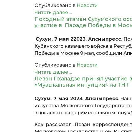
Опубликовано в
Новости
Читать далее ...
Походный атаман Сухумского ос
участие в Параде Победы в Мо
Сухум. 7 мая 22023. Апсныпресс.
Пох
Кубанского казачьего войска в Респу
Победы в Москве 9 мая, сообщили Апн
Опубликовано в
Новости
Читать далее ...
Леван Пхаладзе принял участие 
«Музыкальная интуиция» на ТНТ
Сухум. 7 мая 2023. Апсныпресс
. На
искусства Московского Государствен
в вокально-экспериментальном шоу «
Как рассказал Леван корреспондент
Московском Государственном Институ