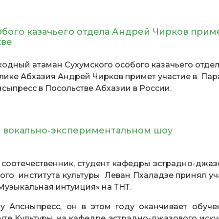
обого казачьего отдела Андрей Чирков прим
скве
одный атаман Сухумского особого казачьего отде
блике Абхазия Андрей Чирков примет участие в Па
сыпресс в Посольстве Абхазии в России.
в вокально-экспериментальном шоу
ш соотечественник, студент кафедры эстрадно-джаз
ного института культуры Леван Пхаладзе принял уч
Музыкальная интуиция» на ТНТ.
у Апсныпресс, он в этом году оканчивает обуче
те Культуры на кафедре эстрадно-джазового искус