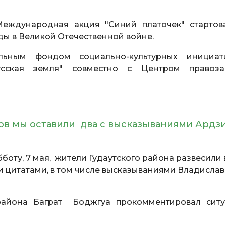
еждународная акция "Синий платочек" стартов
ды в Великой Отечественной войне.
ельным фондом социально-культурных инициа
усская земля" совместно с Центром правоз
ров мы оставили два с высказываниями Ардз
убботу, 7 мая, жители Гудаутского района развесили
 цитатами, в том числе высказываниями Владислав
 района Баграт Боджгуа прокомментировал сит