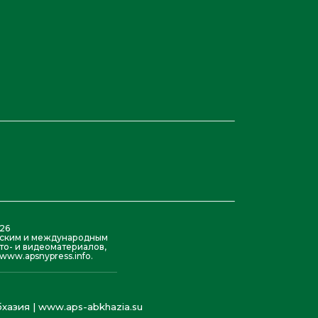
26
азским и международным
то- и видеоматериалов,
ww.apsnypress.info.
хазия | www.aps-abkhazia.su