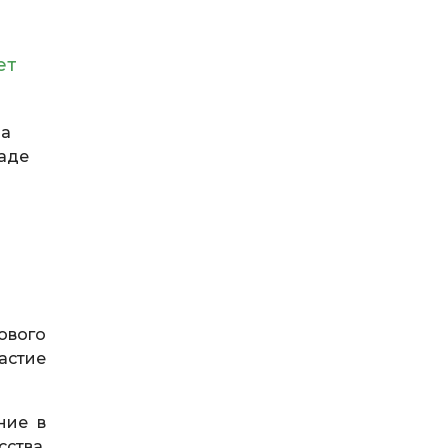
ет
ла
раде
ового
астие
ние в
ства.