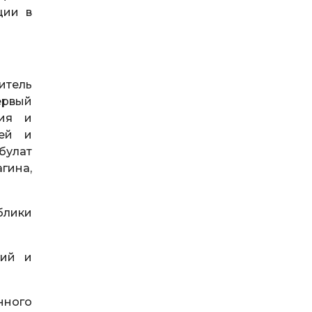
ции в
итель
ервый
тия и
зей и
булат
гина,
блики
кий и
нного