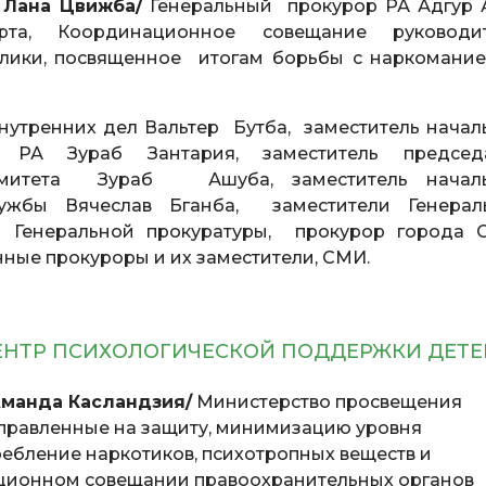
. Лана Цвижба/
Генеральный прокурор РА Адгур 
, Координационное совещание руководит
блики, посвященное итогам борьбы с наркомани
нутренних дел Вальтер Бутба, заместитель начал
 РА Зураб Зантария, заместитель председ
комитета Зураб Ашуба, заместитель начал
лужбы Вячеслав Бганба, заместители Генерал
 Генеральной прокуратуры, прокурор города С
ные прокуроры и их заместители, СМИ.
ЦЕНТР ПСИХОЛОГИЧЕСКОЙ ПОДДЕРЖКИ ДЕТЕ
 Аманда Касландзия/
Министерство просвещения
правленные на защиту, минимизацию уровня
ребление наркотиков, психотропных веществ и
ационном совещании правоохранительных органов