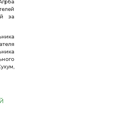
Агрба
елей
ей за
ьника
ателя
ьника
ьного
ухум,
Й