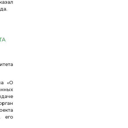
казал
да.
НТА
итета
на «О
анных
ыдаче
орган
оекта
, его