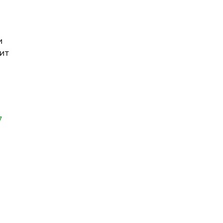
и
ит
7