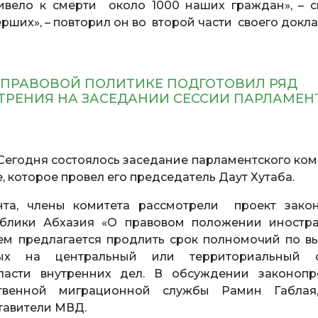
ивело к смерти около 1000 наших граждан», – с
рших», – повторил он во второй части своего докла
-ПРАВОВОЙ ПОЛИТИКЕ ПОДГОТОВИЛ РЯД
ТРЕНИЯ НА ЗАСЕДАНИИ СЕССИИ ПАРЛАМЕ
Сегодня состоялось заседание парламентского ком
, которое провел его председатель Даут Хутаба.
нта, члены комитета рассмотрели проект зако
ублики Абхазия «О правовом положении иностр
нем предлагается продлить срок полномочий по в
ных на центральный или территориальный 
ласти внутренних дел. В обсуждении законопр
твенной миграционной службы Рамин Габлая
тавители МВД.