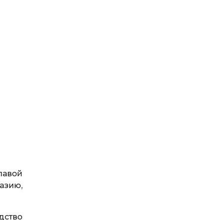
лавой
азию,
дство