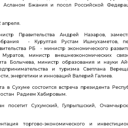
ом Асланом Бжания и посол Российской Федера
 апреля.
нистр Правительства Андрей Назаров, замест
Собрания - Курултая Рустам Ишмухаметов, п
вительства РБ - министр экономического разви
 Муратов, министр внешнеэкономических свя
та Болычева, министр образования и науки Ай
дпринимательства и туризма Светлана Вереща
и, энергетики и инноваций Валерий Галиев.
та в Сухуме состоится встреча президента Респу
тостан Радием Хабировым.
ан посетит Сухумский, Гулрыпшский, Очамчырс
нтация торгово-экономического и инвестицио