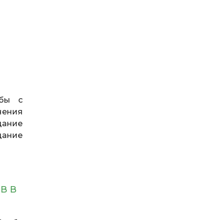
ьбы с
нения
дание
дание
В В