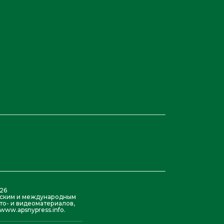
26
азским и международным
то- и видеоматериалов,
ww.apsnypress.info.