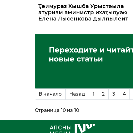
Ҭеимураз Хышба Урыстәыла
атуризм аминистр ихаҭыԥуаҩ
Елена Лысенкова дылԥылеит
В начало
Назад
1
2
3
4
Страница 10 из 10