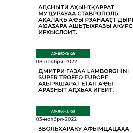
АԤСНЫТӘИ АҲӘЫНҬҚАРРАТӘ
МУҴУРАУАА СТАВРОПОЛЬ
АҚАЛАҚЬ АҾЫ РЗАНААҬТӘ ДЫР
АҨАӠАРА АШЬҬЫХРАЗЫ АКУРС
ИРХЫСЛОИТ.
АЖӘАБЖЬҚӘА
08-ноября-2022
ДМИТРИ ГӘАЗАА LAMBORGHINI
SUPER TROFEO EUROPE
АХЫРКӘШАРАТӘ ЕТАП АҾЫ
АРАӠНЫТӘ АԤХЬАХӘ ИГЕИТ.
АЖӘАБЖЬҚӘА
03-ноября-2022
ЗВОЛЬҲАРАКУ АФЫМЦАЦӘАҲӘА