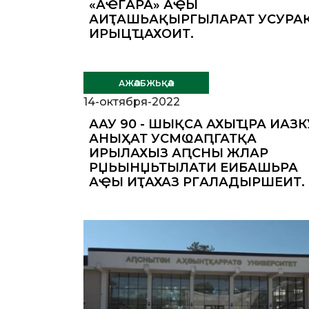
«АҼГӘАРА» АҾЫ
АИҬАШЬАҚӘЫРГЫЛАРАТӘ УСУРАҚ
ИРЫЦҴАХОИТ.
АЖӘАБЖЬҚӘА
14-октября-2022
ААУ 90 - ШЫҚӘСА АХЫҴРА ИАЗК
АНЫҲӘАТӘ УСМҨАԤГАТӘҚӘА
ИРЫЛАХӘЫЗ АԤСНЫ ЖӘЛАР
РЏЬЫНЏЬТӘЫЛАТӘИ ЕИБАШЬРА
АҾЫ ИҬАХАЗ РГӘАЛАДЫРШӘЕИТ.