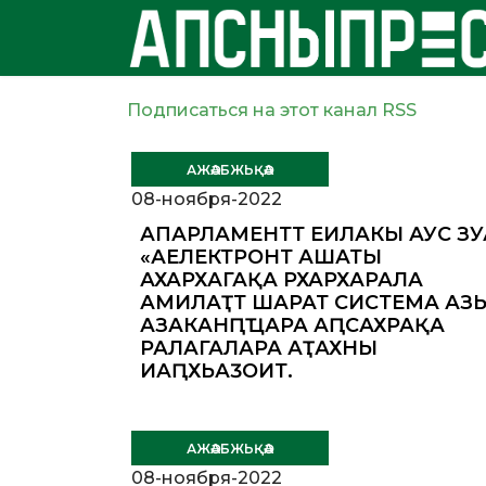
Подписаться на этот канал RSS
АЖӘАБЖЬҚӘА
08-ноября-2022
АПАРЛАМЕНТТӘ ЕИЛАКЫ АУС ЗУ
«АЕЛЕКТРОНТӘ АШӘАТӘЫ
АХАРХӘАГАҚӘА РХАРХӘАРАЛА
АМИЛАҬТӘ ШӘАРАТӘ СИСТЕМА АЗ
АЗАКӘАНԤҴАРА АԤСАХРАҚӘА
РАЛАГАЛАРА АҬАХНЫ
ИАԤХЬАӠОИТ.
АЖӘАБЖЬҚӘА
08-ноября-2022