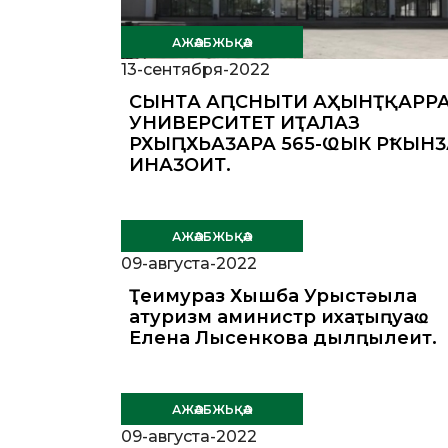
АЖӘАБЖЬҚӘА
13-сентября-2022
СЫНТӘА АԤСНЫТӘИ АҲӘЫНҬҚАРРА
УНИВЕРСИТЕТ ИҬАЛАЗ
РХЫԤХЬАӠАРА 565-ҨЫК РҞЫНӠ
ИНАӠОИТ.
АЖӘАБЖЬҚӘА
09-августа-2022
Ҭеимураз Хышба Урыстәыла
атуризм аминистр ихаҭыԥуаҩ
Елена Лысенкова дылԥылеит.
АЖӘАБЖЬҚӘА
09-августа-2022