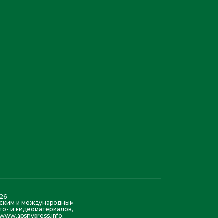
26
азским и международным
то- и видеоматериалов,
ww.apsnypress.info.