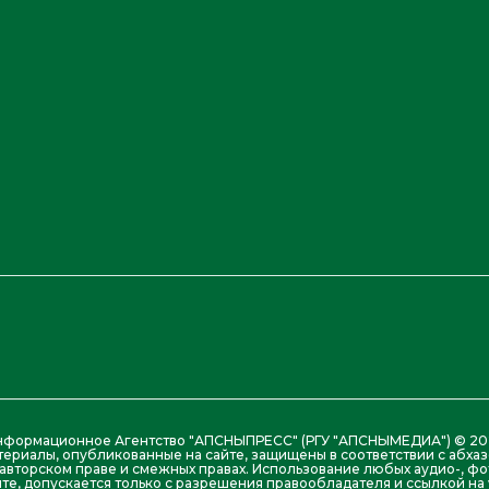
нформационное Агентство "АПСНЫПРЕСС" (РГУ "АПСНЫМЕДИА") © 20
териалы, опубликованные на сайте, защищены в соответствии с абх
авторском праве и смежных правах. Использование любых аудио-, фо
те, допускается только с разрешения правообладателя и ссылкой на w