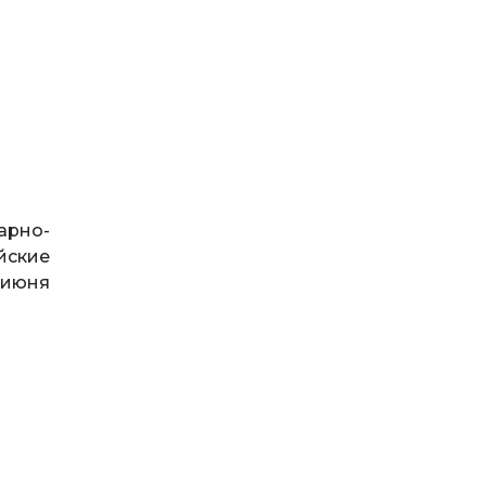
арно-
йские
 июня