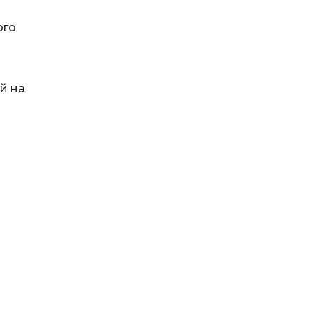
ого
й на