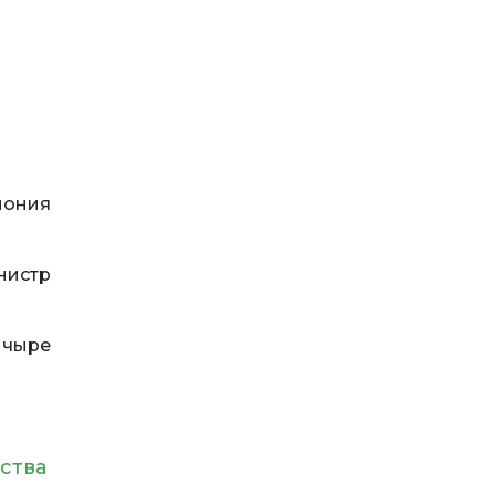
мония
нистр
мчыре
ства