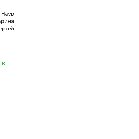
 Наур
арина
ергей
 к