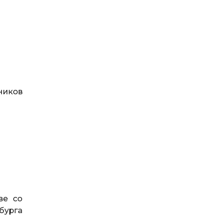
ников
ве со
бурга