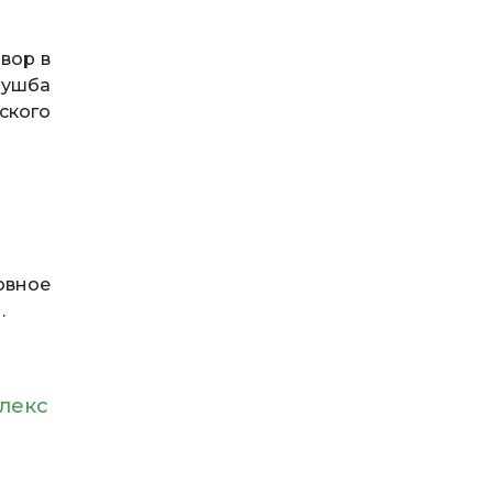
вор в
Мушба
ского
овное
.
лекс