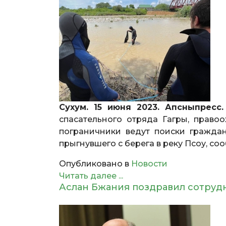
Сухум. 15 июня 2023. Апсныпресс.
спасательного отряда Гагры, право
пограничники ведут поиски гражда
прыгнувшего с берега в реку Псоу, с
Опубликовано в
Новости
Читать далее ...
Аслан Бжания поздравил сотруд