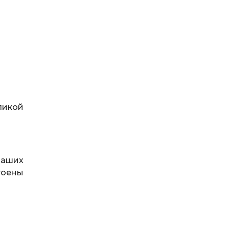
ликой
аших
стоены