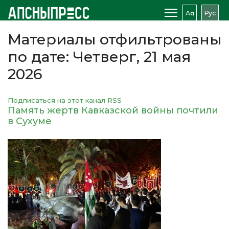
Аԥс
Рус
Материалы отфильтрованы
по дате: Четверг, 21 мая
2026
Подписаться на этот канал RSS
Память жертв Кавказской войны почтили
в Сухуме