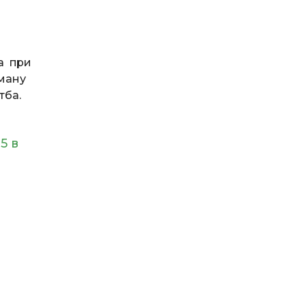
а при
ману
тба.
5 в