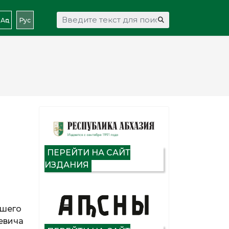
Искать...
Аԥс
Рус
ПЕРЕЙТИ НА САЙТ
ИЗДАНИЯ
йшего
евича