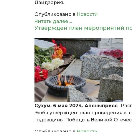
Дзидзария.
Опубликовано в
Новости
Читать далее ...
Утвержден план мероприятий по
Сухум. 6 мая 2024. Апсныпресс
. Ра
Эшба утвержден план проведения в 
годовщины Победы в Великой Отечест
Опубликовано в
Новости