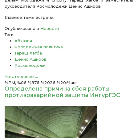
делам молодежи и спорту Таращ Хагба и заместитель
руководителя Росмолодежи Денис Аширов.
Главные темы встречи:
Опубликовано в
Новости
Теги
Абхазия
молодежная политика
Таращ Хагба
Денис Аширов
Росмолодежи
Читать далее ...
%PM, %06 %876 %2026 %20:%авг
Определена причина сбоя работы
противоаварийной защиты ИнгурГЭС