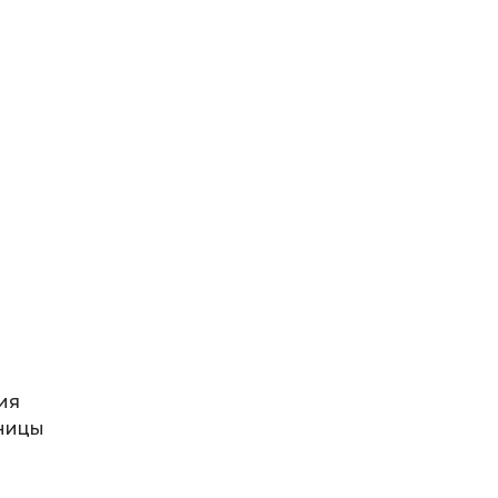
ия
иницы