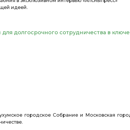
Габния в эксклюзивном интервью «Апсныпресс»
щей идеей.
 для долгосрочного сотрудничества в ключ
хумское городское Собрание и Московская горо
ничестве.