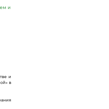
ем и
тве и
ой» в
рания