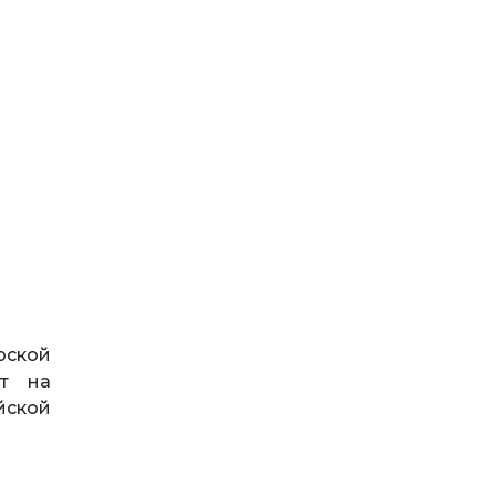
рской
от на
йской