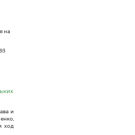
я на
93
и
льких
ава и
енко,
и ход