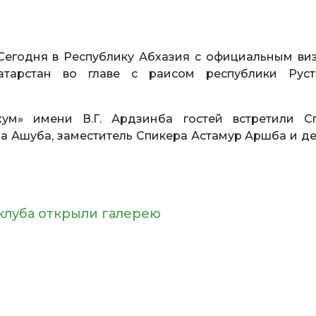
Сегодня в Республику Абхазия с официальным ви
атарстан во главе с раисом республики Рус
ум» имени В.Г. Ардзинба гостей встретили С
 Ашуба, заместитель Спикера Астамур Аршба и де
 клуба открыли галерею