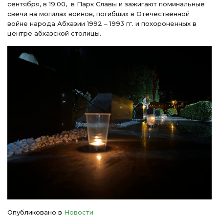
сентября, в 19:00, в Парк Славы и зажигают поминальные
свечи на могилах воинов, погибших в Отечественной
войне народа Абхазии 1992 – 1993 гг. и похороненных в
центре абхазской столицы.
Опубликовано в
Новости