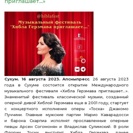
приглашает…»
Сухум. 16 августа 2023. Апсныпресс
. 26 августа 2023
года в Сухуме состоится открытие Международного
музыкального фестиваля «Хибла Герзмава приглашает…».
Знаменитый фестиваль классической музыки, созданный
оперной дивой Хиблой Герзмава еще в 2001 году, стартует
с концертного исполнения оперы «Тоска» Джакомо
Пуччини. Главные мужские партии Марио Каварадосси
и барона Скарпиа исполнят прославленные оперные
певцы Арсен Согомонян и Владислав Сулимский. В роли
Флории Тоски выступит Хибла Герзмава, ранее