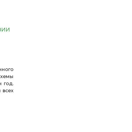
ЗИИ
нного
схемы
 год.
 всех