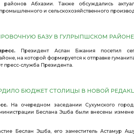
и районов Абхазии. Также обсуждались актуа
промышленного и сельскохозяйственного производ
ИРОВОЧНУЮ БАЗУ В ГУЛРЫПШСКОМ РАЙОНЕ
ресс.
Президент Аслан Бжания посетил сег
айоне, на которой формируется к отправке гуманит
т пресс-служба Президента.
ЕРДИЛО БЮДЖЕТ СТОЛИЦЫ В НОВОЙ РЕДАК
сс.
На очередном заседании Сухумского город
министрации Беслана Эшба были внесены измене
тие Беслан Эшба, его заместитель Астамур Аш