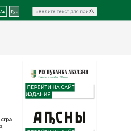
Искать...
Аԥс
Рус
ПЕРЕЙТИ НА САЙТ
ИЗДАНИЯ
истра
я,