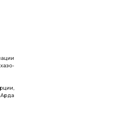
иации
хазо-
рции,
 Арда