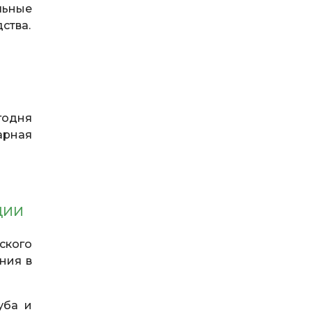
льные
ства.
одня
арная
ЦИИ
ского
ния в
уба и