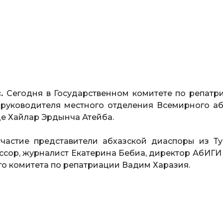
.
Сегодня в Государственном комитете по репатр
руководителя местного отделения Всемирного аб
де Хайлар Эрдынча Атейба.
частие представители абхазской диаспоры из Ту
ессор, журналист Екатерина Бебиа, директор АбИГИ
го комитета по репатриации Вадим Харазия.