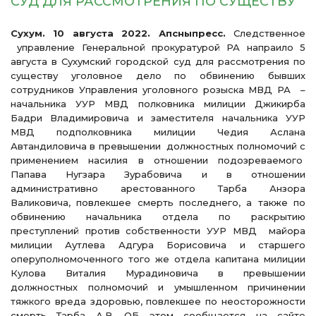
СУД ДЛЯ РАССМОТРЕНИЯ ПО СУЩЕСТВУ
Сухум. 10 августа 2022. Апсныпресс.
Следственное
управление Генеральной прокуратурой РА напраило 5
августа в Сухумский городской суд для рассмотрения по
существу уголовное дело по обвинению бывших
сотрудников Управления уголовного розыска МВД РА –
начальника УУР МВД полковника милиции Джикирба
Бадри Владимировича и заместителя начальника УУР
МВД подполковника милиции Чедия Аслана
Автандиловича в превышении должностных полномочий с
применением насилия в отношении подозреваемого
Папава Нугзара Зурабовича и в отношении
административно арестованного Тарба Анзора
Валиковича, повлекшее смерть последнего, а также по
обвинению начальника отдела по раскрытию
преступлений против собственности УУР МВД майора
милиции Аутлева Адгура Борисовича и старшего
оперуполномоченного того же отдела капитана милиции
Кулова Виталия Мурадиновича в превышении
должностных полномочий и умышленном причинении
тяжкого вреда здоровью, повлекшее по неосторожности
смерть Тарба А.В. ОБ этом сообщается на сайте