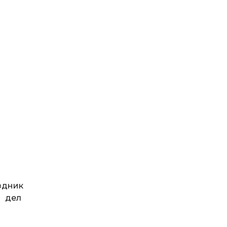
здник
х дел