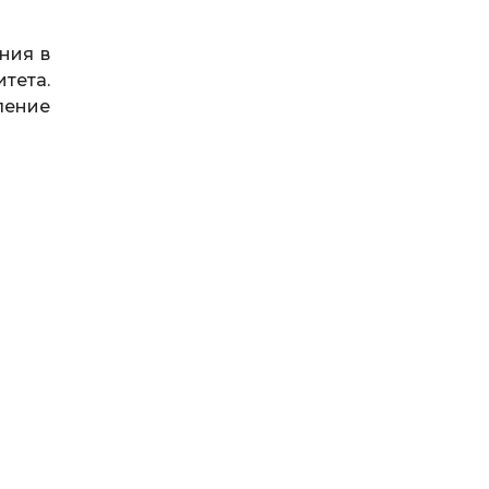
ения в
тета.
ление