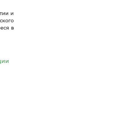
тии и
ского
еся в
ции