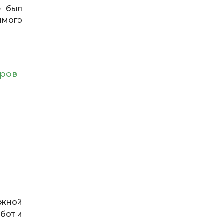
е был
имого
уров
ежной
бот и