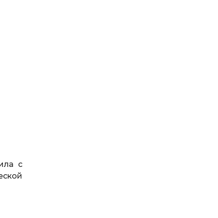
ила с
еской