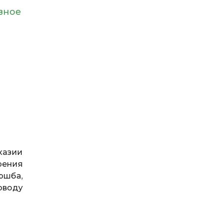
вное
хазии
рения
ршба,
оводу