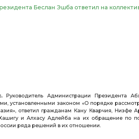
езидента Беслан Эшба ответил на коллекти
.
Руководитель Администрации Президента Аб
ами, установленными законом «О порядке рассмот
зия», ответил гражданам Кану Кварчия, Низфе А
 Хашигу и Алхасу Адлейба на их обращение по п
оссии ряда решений в их отношении.