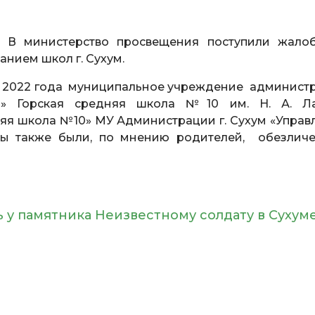
. В министерство просвещения поступили жало
нием школ г. Сухум.
уста 2022 года муниципальное учреждение админист
ия» Горская средняя школа №10 им. Н. А. Л
яя школа №10» МУ Администрации г. Сухум «Управ
лы также были, по мнению родителей, обезлич
ь у памятника Неизвестному солдату в Сухум