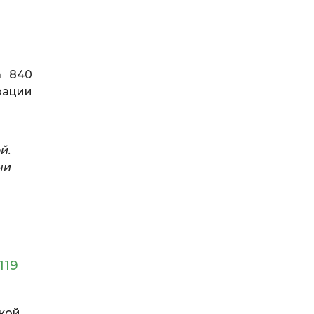
а 840
рации
й.
ни
119
ской