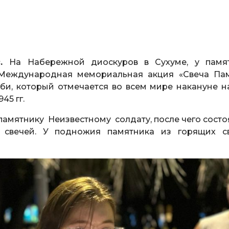
с.
На Набережной диоскуров в Сухуме, у памя
Международная мемориальная акция «Свеча Пам
би, который отмечается во всем мире накануне н
45 гг.
памятнику Неизвестному солдату, после чего состо
 свечей. У подножия памятника из горящих с