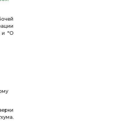
бочей
зации
 и "О
ному
верки
хума.