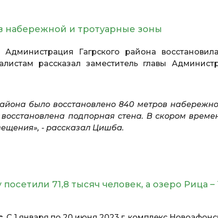
ов набережной и тротуарные зоны
Администрация Гагрского района восстановил
листам рассказал заместитель главы Админист
айона было восстановлено 840 метров набережно
 восстановлена подпорная стена. В скором време
ещения», - рассказал Цишба.
осетили 71,8 тысяч человек, а озеро Рица – 
с
. С 1 января по 20 июня 2023 г. комплекс Новоафон