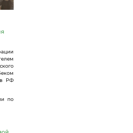
ия
рации
телем
ского
беком
 в РФ
ми по
вой