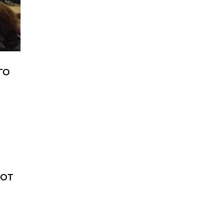
ГО
 ОТ
И