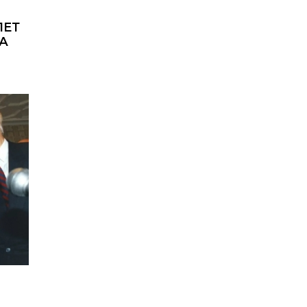
ЛЕТ
А
Н