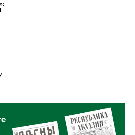
»:
Я
У